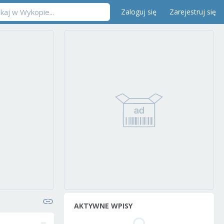
Zaloguj się
Zarejestruj się
AKTYWNE WPISY