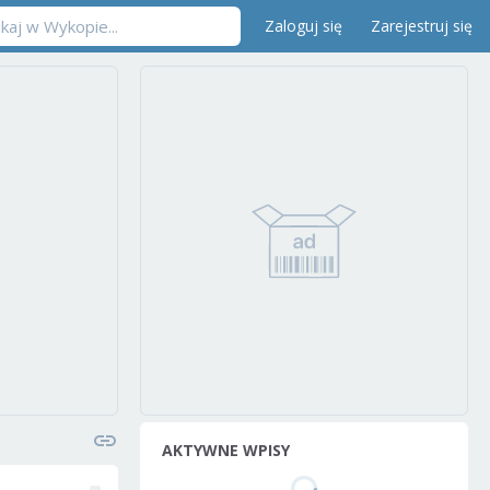
Zaloguj się
Zarejestruj się
AKTYWNE WPISY