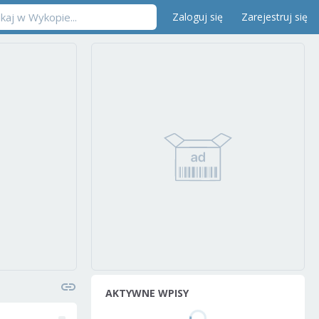
Zaloguj się
Zarejestruj się
AKTYWNE WPISY