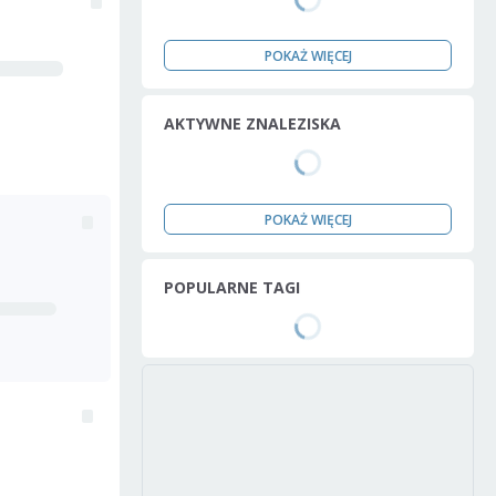
POKAŻ WIĘCEJ
AKTYWNE ZNALEZISKA
POKAŻ WIĘCEJ
POPULARNE TAGI