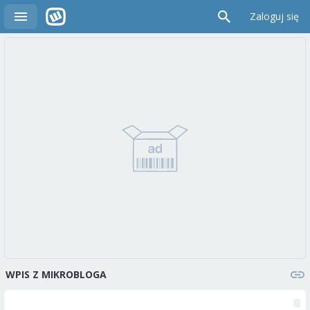
Zaloguj się
WPIS Z MIKROBLOGA