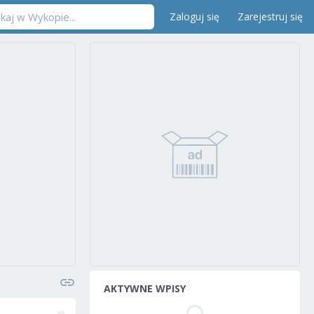
Zaloguj się
Zarejestruj się
AKTYWNE WPISY