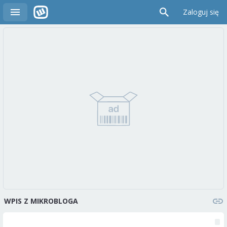
Zaloguj się
WPIS Z MIKROBLOGA