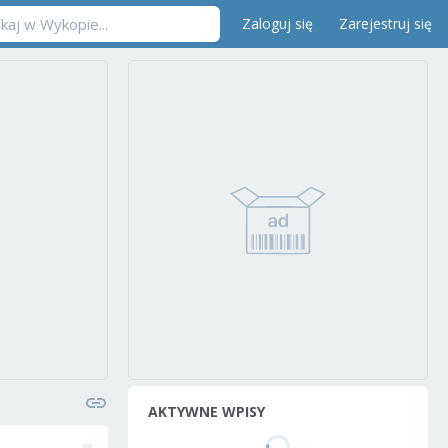
Zaloguj się
Zarejestruj się
AKTYWNE WPISY