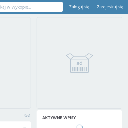
Zaloguj się
Zarejestruj się
AKTYWNE WPISY