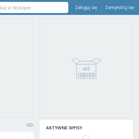
Zaloguj się
Zarejestruj się
AKTYWNE WPISY