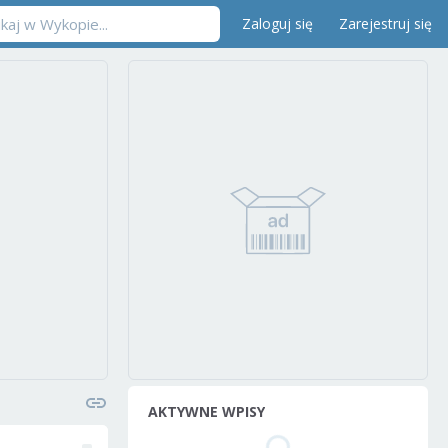
Zaloguj się
Zarejestruj się
AKTYWNE WPISY