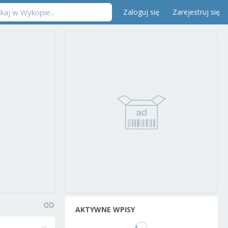
Zaloguj się
Zarejestruj się
AKTYWNE WPISY