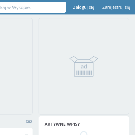
Zaloguj się
Zarejestruj się
AKTYWNE WPISY