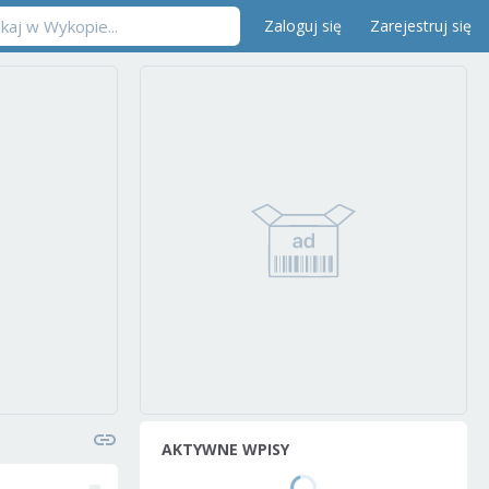
Zaloguj się
Zarejestruj się
AKTYWNE WPISY