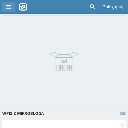
Zaloguj się
WPIS Z MIKROBLOGA