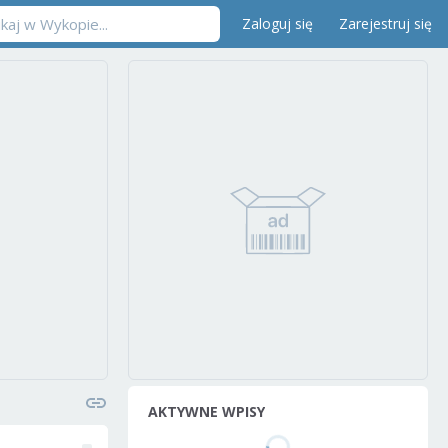
Zaloguj się
Zarejestruj się
AKTYWNE WPISY