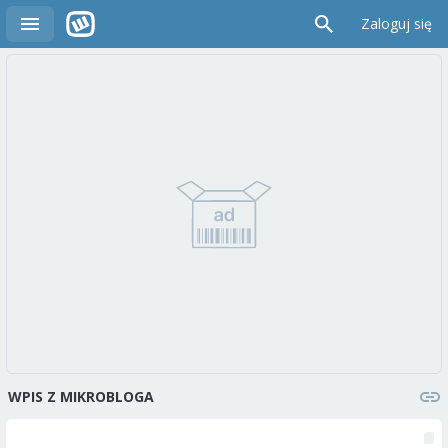
Zaloguj się
WPIS Z MIKROBLOGA