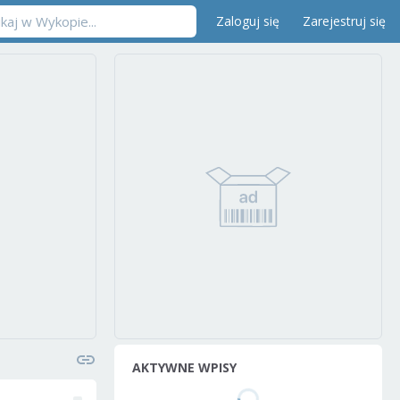
Zaloguj się
Zarejestruj się
AKTYWNE WPISY