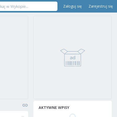
Zaloguj się
Zarejestruj się
AKTYWNE WPISY