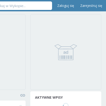
Zaloguj się
Zarejestruj się
AKTYWNE WPISY