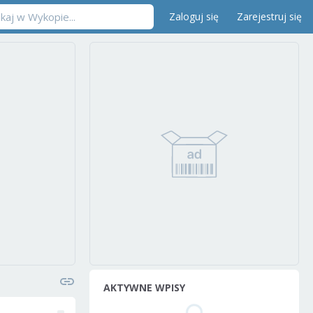
Zaloguj się
Zarejestruj się
AKTYWNE WPISY