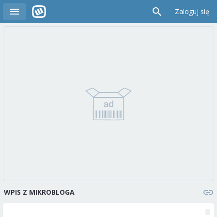
Zaloguj się
WPIS Z MIKROBLOGA