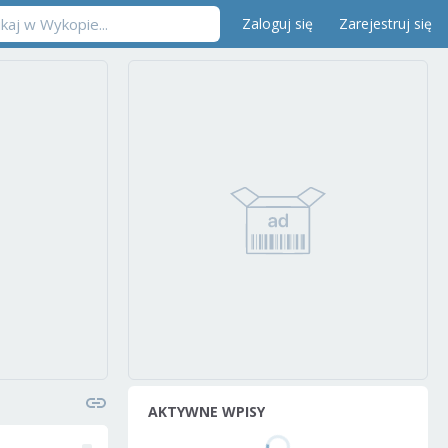
Zaloguj się
Zarejestruj się
AKTYWNE WPISY