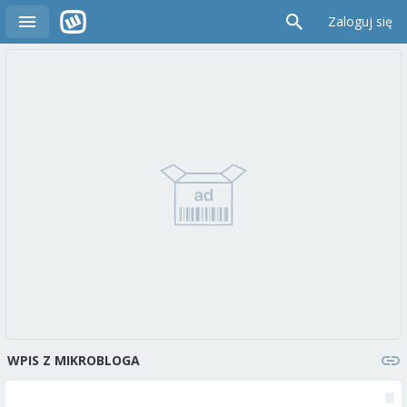
Zaloguj się
WPIS Z MIKROBLOGA