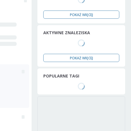
POKAŻ WIĘCEJ
AKTYWNE ZNALEZISKA
POKAŻ WIĘCEJ
POPULARNE TAGI