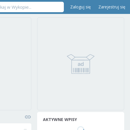
Zaloguj się
Zarejestruj się
AKTYWNE WPISY