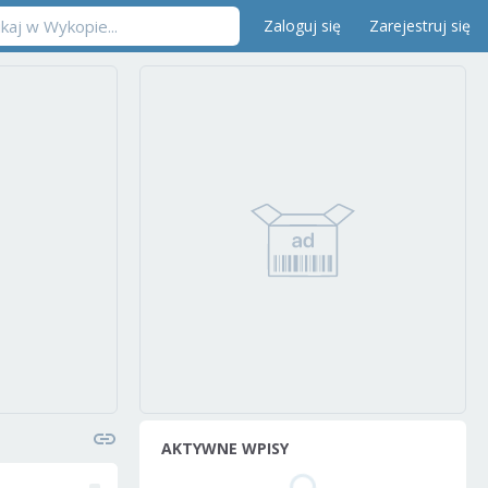
Zaloguj się
Zarejestruj się
AKTYWNE WPISY