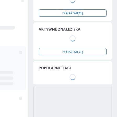
POKAŻ WIĘCEJ
AKTYWNE ZNALEZISKA
POKAŻ WIĘCEJ
POPULARNE TAGI