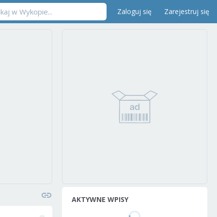
Zaloguj się
Zarejestruj się
AKTYWNE WPISY