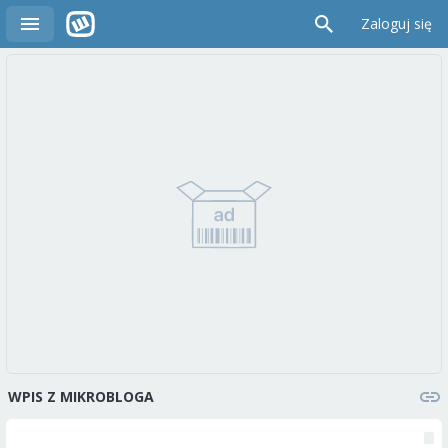
Zaloguj się
WPIS Z MIKROBLOGA