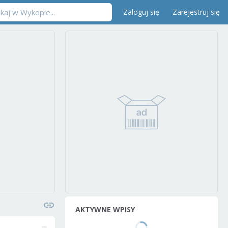
Zaloguj się
Zarejestruj się
AKTYWNE WPISY