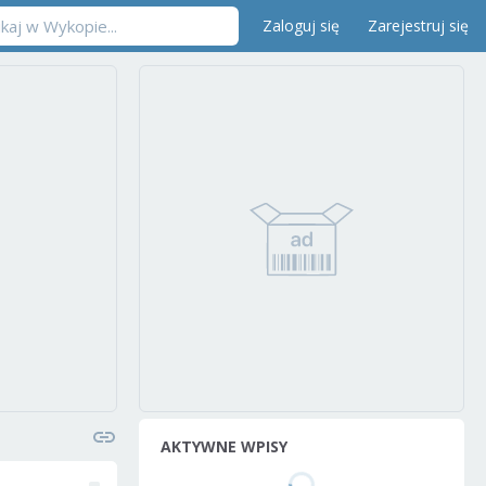
Zaloguj się
Zarejestruj się
AKTYWNE WPISY