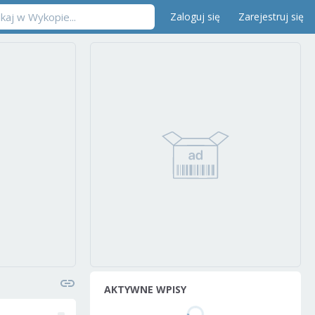
Zaloguj się
Zarejestruj się
AKTYWNE WPISY