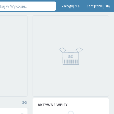
Zaloguj się
Zarejestruj się
AKTYWNE WPISY