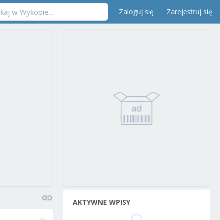
Zaloguj się
Zarejestruj się
AKTYWNE WPISY