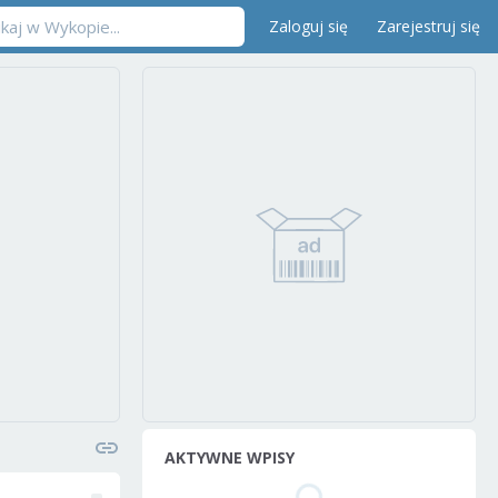
Zaloguj się
Zarejestruj się
AKTYWNE WPISY