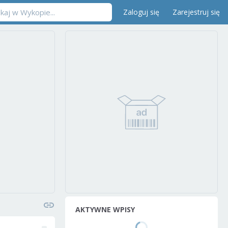
Zaloguj się
Zarejestruj się
AKTYWNE WPISY