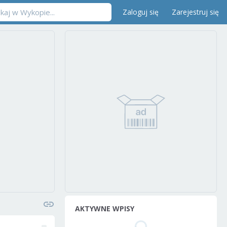
Zaloguj się
Zarejestruj się
AKTYWNE WPISY