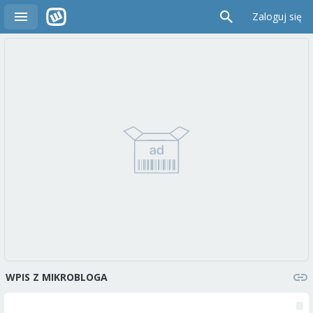
Zaloguj się
WPIS Z MIKROBLOGA