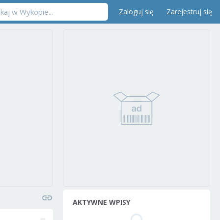
Zaloguj się
Zarejestruj się
AKTYWNE WPISY