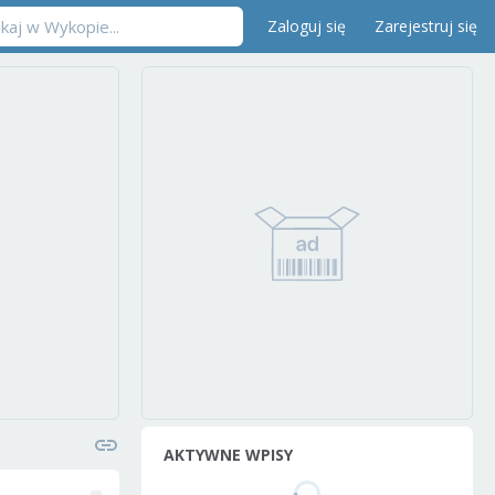
Zaloguj się
Zarejestruj się
AKTYWNE WPISY