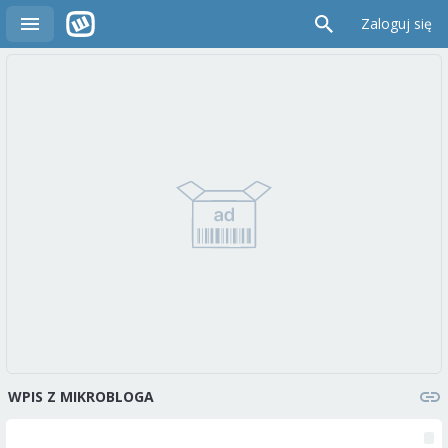
Zaloguj się
WPIS Z MIKROBLOGA