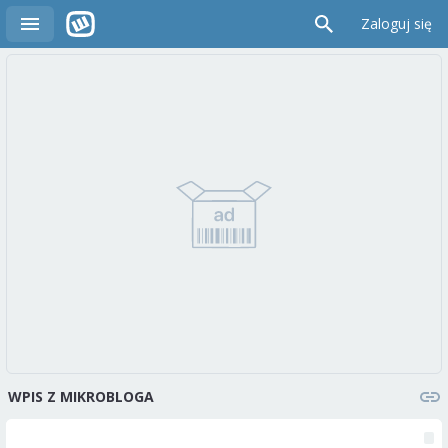
Zaloguj się
WPIS Z MIKROBLOGA