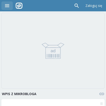
Zaloguj się
WPIS Z MIKROBLOGA