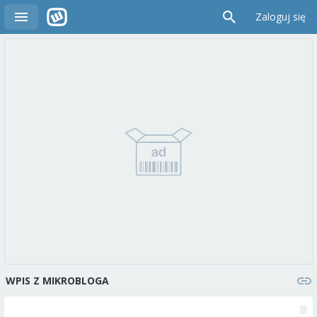
Zaloguj się
WPIS Z MIKROBLOGA