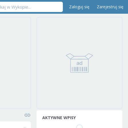
Zaloguj się
Zarejestruj się
AKTYWNE WPISY