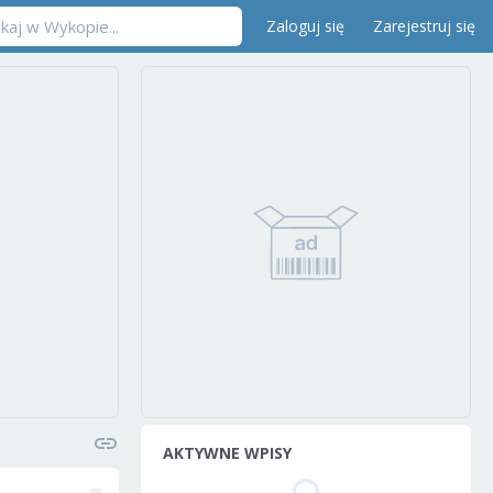
Zaloguj się
Zarejestruj się
AKTYWNE WPISY