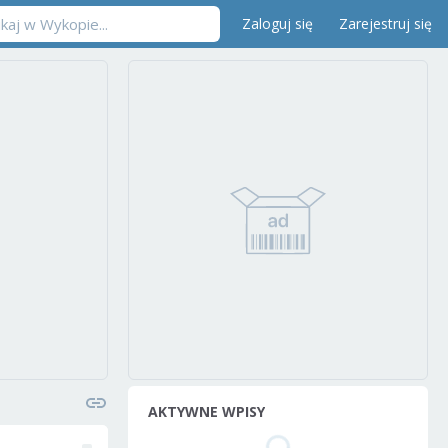
Zaloguj się
Zarejestruj się
AKTYWNE WPISY