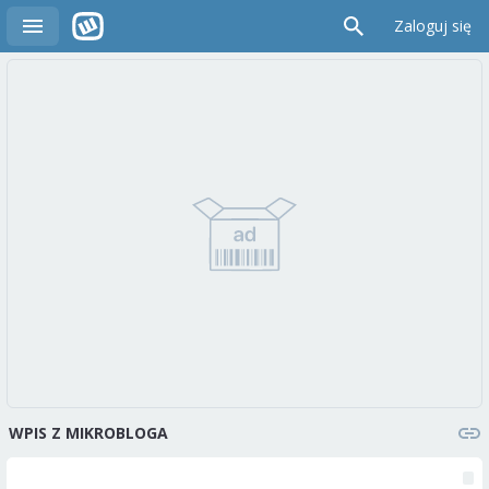
Zaloguj się
WPIS Z MIKROBLOGA