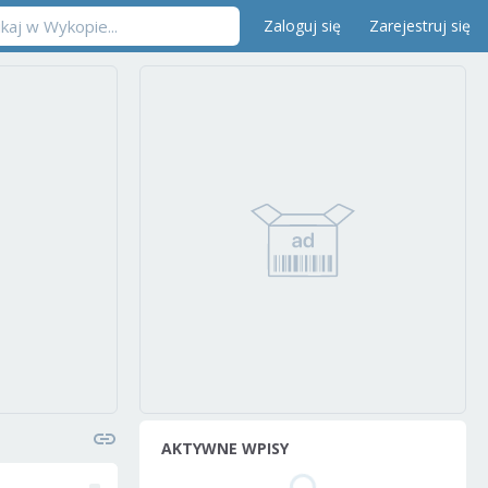
Zaloguj się
Zarejestruj się
AKTYWNE WPISY