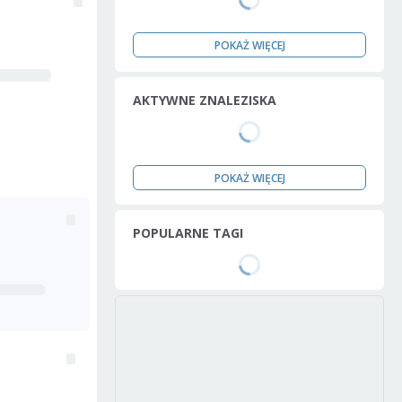
POKAŻ WIĘCEJ
AKTYWNE ZNALEZISKA
POKAŻ WIĘCEJ
POPULARNE TAGI