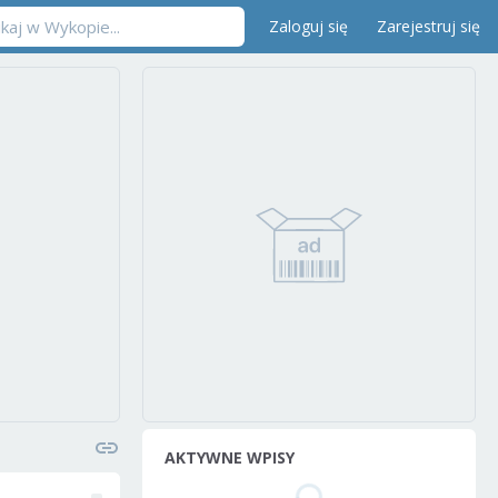
Zaloguj się
Zarejestruj się
AKTYWNE WPISY