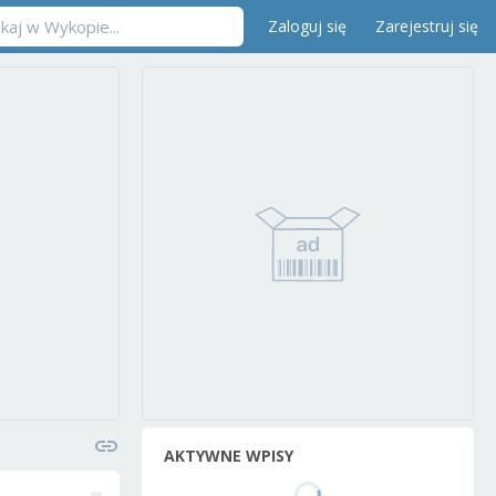
Zaloguj się
Zarejestruj się
AKTYWNE WPISY