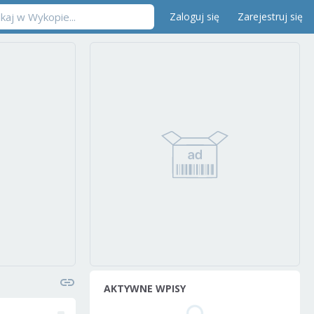
Zaloguj się
Zarejestruj się
AKTYWNE WPISY